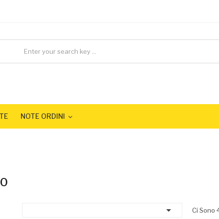
TE
NOTE ORDINI
MO

Ci Sono 4