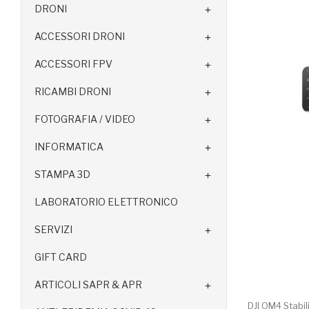
DRONI

ACCESSORI DRONI

ACCESSORI FPV

RICAMBI DRONI

FOTOGRAFIA / VIDEO

INFORMATICA

STAMPA 3D

LABORATORIO ELETTRONICO
SERVIZI

GIFT CARD
ARTICOLI SAPR & APR

DJI OM4 Stabil