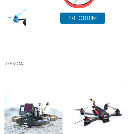
PRE ORDINE
GEPRC Mark4 HD5 GPS 6S FPV
GEPRC Crocodile4 Baby HD 4...