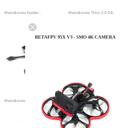
Shendrones Insider...
Shendrones Thicc 2.0 DJI...
BETAFPV 95X V3 - SMO 4K CAMERA
Shendrones Kit Telaio FPV...
GEPRC Crocodile4 Baby HD 4...