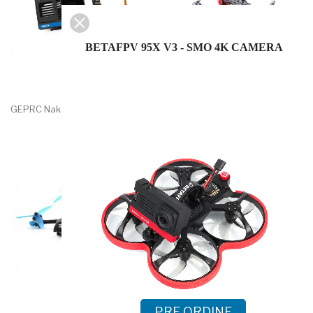
BETAFPV 95X V3 - SMO 4K CAMERA
GEPRC Naked GoPro Hero 8
GEPRC Crocodile4 Baby HD 4...
PRE ORDINE