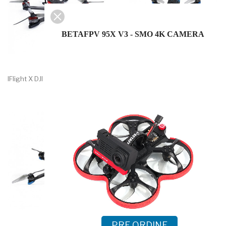
BETAFPV 95X V3 - SMO 4K CAMERA
IFlight X DJI TITAN DC5 6S...
IFlight Chimera 4 HD DJI...
PRE ORDINE