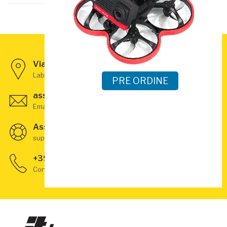
Via Monte Misone 85, Riva del Garda - TN
Laboratorio Tecnico
PRE ORDINE
assistenza@jtdrone.com
Email supporto
Assistenza Tecnica Droni
supporto dedicato al tuo progetto
+39 0464 55 77 76
Contattaci per infomazioni