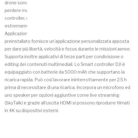
drone sono immediati: si può decollare velocemente e non
perdere mai il momento durante l'azione. Le levette del
controller, come per Mavic Air sono estraibili e lo rendono
estremamente compatto, per un trasporto senza precedenti.
Applicazione personalizzata Il sistema operativo Android
preinstallato fornisce un'applicazione personalizzata apposta
per dare più libertà, velocità e focus durante le missioni aeree.
Supporta inoltre applicativi di terze parti per condivisione o
editing dei contenuti multimediali. Lo Smart controller DJI è
equipaggiato con batterie da 5000 mAh che supportano la
ricarica rapida. Può così lavorare ininterrottamente per 2.5 h
prima di necessitare di una ricarica. Incorpora un microfono ed
uno speaker per opzioni aggiuntive come live streaming
(SkyTalk) e grazie all'uscita HDMI si possono riprodurre filmati
in 4K su dispositivi esterni.