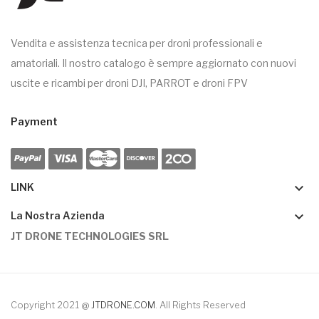
Vendita e assistenza tecnica per droni professionali e
amatoriali. Il nostro catalogo è sempre aggiornato con nuovi
uscite e ricambi per droni DJI, PARROT e droni FPV
Payment
keyboard_arrow_down
LINK
keyboard_arrow_down
La Nostra Azienda
JT DRONE TECHNOLOGIES SRL
Copyright 2021 @
JTDRONE.COM
. All Rights Reserved