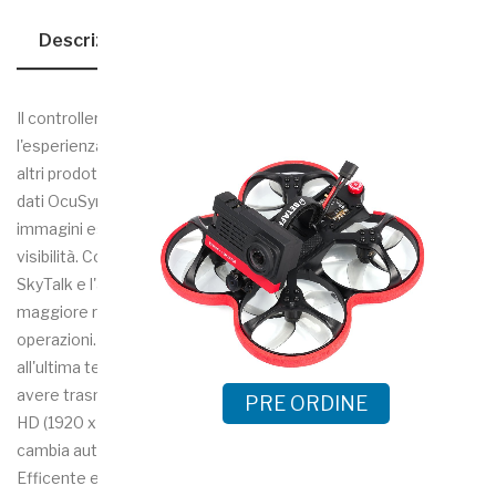
Descrizione
Dettagli Del Prodotto
Il controller DJI è stato progettato per massimizzare
l'esperienza di volo del pilota ed è specifico per Mavic 2 o gli
altri prodotti della gamma DJI equipaggiati con trasmissione
dati OcuSync 2.0. Integra un display da 5.5" che fornisce
immagini estremamente luminose anche in condizioni difficili di
visibilità. Controlli intuitivi e funzionalità aggiuntive come
SkyTalk e l'applicazione preinstallata DJI GO 4, assicurano
maggiore rapidità e semplicità nello svolgimento delle
operazioni. OcuSync 2.0 e trasmissione video Full-HD Grazie
all'ultima tecnologia in fatto di trasmissione dati, è possibile
avere trasmissione in diretta di video in piena risoluzione Full-
PRE ORDINE
HD (1920 x 1080) senza alcuna perdita di segnale. Il controller
cambia automaticamente frequenza tra le bande 2.4 e 5.8 GHz.
Efficente e portatile I tempi di accensione e connessione al