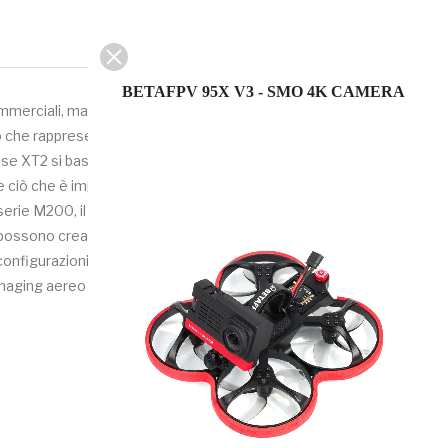
BETAFPV 95X V3 - SMO 4K CAMERA
commerciali, ma è anche stato fissato uno standard per l'imaging
he rappresenta un significativo passo in avanti per i
nmuse XT2 si basa su un design a doppio sensore, che concilia il
e ciò che è importante nell’area interessata, evitando così
erie M200, il pilota ottiene una soluzione che gli permette di
0 si possono creare diverse soluzioni, aggiungendo telecamere
configurazioni, in base alla dimensione degli obiettivi, frame rate
imaging aereo acquisite con XT2 sono assistite dalle app DJI