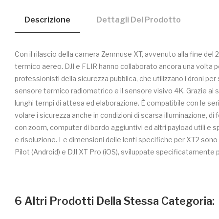
Descrizione
Dettagli Del Prodotto
Con il rilascio della camera Zenmuse XT, avvenuto alla fine del 
termico aereo. DJI e FLIR hanno collaborato ancora una volta 
professionisti della sicurezza pubblica, che utilizzano i droni per
sensore termico radiometrico e il sensore visivo 4K. Grazie ai s
lunghi tempi di attesa ed elaborazione. È compatibile con le ser
volare i sicurezza anche in condizioni di scarsa illuminazione, 
con zoom, computer di bordo aggiuntivi ed altri payload utili e sp
e risoluzione. Le dimensioni delle lenti specifiche per XT2 son
Pilot (Android) e DJI XT Pro (iOS), sviluppate specificatamente p
6 Altri Prodotti Della Stessa Categoria: