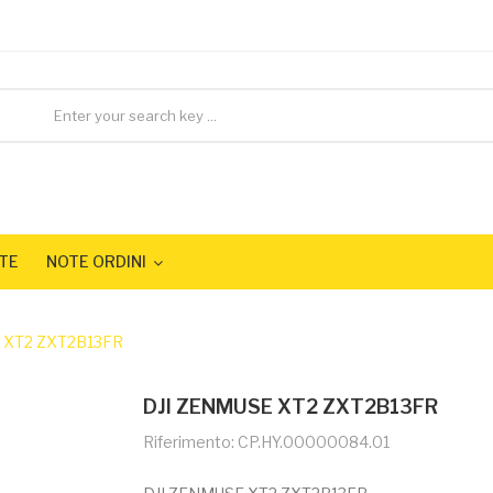
TE
NOTE ORDINI
 XT2 ZXT2B13FR
DJI ZENMUSE XT2 ZXT2B13FR
Riferimento: CP.HY.00000084.01