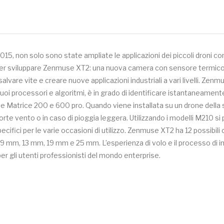
2015, non solo sono state ampliate le applicazioni dei piccoli droni 
per sviluppare Zenmuse XT2: una nuova camera con sensore termico c
 salvare vite e creare nuove applicazioni industriali a vari livelli. Ze
uoi processori e algoritmi, è in grado di identificare istantaneament
ie Matrice 200 e 600 pro. Quando viene installata su un drone della s
di forte vento o in caso di pioggia leggera. Utilizzando i modelli M21
ecifici per le varie occasioni di utilizzo. Zenmuse XT2 ha 12 possibili 
o 9 mm, 13 mm, 19 mm e 25 mm. L’esperienza di volo e il processo di 
er gli utenti professionisti del mondo enterprise.