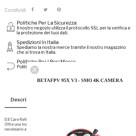
Condividi
Politiche Per La Sicurezza
Il nostro negozio utilizza il protocollo SSL per la verifica e
la protezione dei tuoi dati.
Spedizioni In Italia
Spediamo la nostra merce tramite il nostro magazzino
che si trova in Italia.
Politiche Per I Resi Merce
Politiche di reso in base alla categoria del prodotto.
BETAFPV 95X V3 - SMO 4K CAMERA
Descrizione
Dettagli Del Prodotto
DJI Care Refresh una garanzia efficace e completa per i prodotti DJI.
Offre una maggiore tranquillitˆ ogni volta che si utilizza il prodotto. E'
necessario attivarla entro 48 ore dall'attivazione del drone.