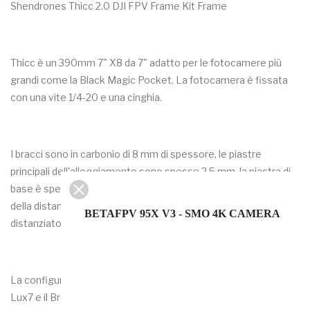
Shendrones Thicc 2.0 DJI FPV Frame Kit Frame
Thicc è un 390mm 7" X8 da 7" adatto per le fotocamere più
grandi come la Black Magic Pocket. La fotocamera è fissata
con una vite 1/4-20 e una cinghia.
I bracci sono in carbonio di 8 mm di spessore, le piastre
principali dell'alloggiamento sono spesse 2,5 mm, la piastra di
base è spessa 3 mm. Con 2 spot per pile 30x30 fc l'altezza
della distanza è di 20 mm. Siete liberi di richiedere invece
BETAFPV 95X V3 - SMO 4K CAMERA
distanziatori da 25 o 30 mm.
La configurazione consigliata utilizza 2 esc 4 in 1, il Lumenier
Lux7 e il Brotherhobby 2806.5 1300kv.