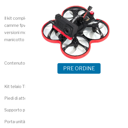
Il kit completo contiene parti stampate: Telaio, albero a
camme fpv e smorzatore dell'albero a camme (entrambe le
versioni mostrate). La versione per DJI comprende anche un
manicotto per l'unità d'aria e i supporti per l'antenna.
Contenuto
PRE ORDINE
Kit telaio Thicc 2.0
Piedi di atterraggio
Supporto per telecamera DJI
Porta unità d'aria DJI