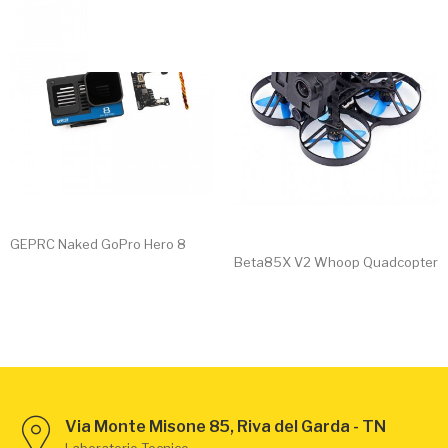
GEPRC Naked GoPro Hero 8
Beta85X V2 Whoop Quadcopter
Via Monte Misone 85, Riva del Garda - TN