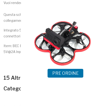
Vuoi rendere la tua GoPro nuda super pulita e leggera?
Questa scheda BEC potrebbe aiutarti la tua problematica di
collegamento gopro / drone.
Integrato 5V @ 2A BEC, pulsanti e LED GoPro di serie,
connettori collegabili e registrazione remota dalla radio.
Item: BEC Board for Naked Camera Weight: 1.48g Output:
5V@2A Input Voltage: 2-4S Connector: GH 1.25 3P Connector
PRE ORDINE
15 Altri Prodotti Della Stessa
Categoria: