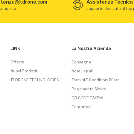
stenza@jtdrone.com
Assistenza Tecnica
 supporto
supporto dedicato al tuo
LINK
La Nostra Azienda
Offerte
Consegna
Nuovi Prodotti
Note Legali
JT DRONE TECHNOLOGIES
Termini E Condizioni D'uso
Pagamento Sicuro
QR CODE PAYPAL
Contattaci