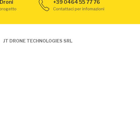
 Droni
+39 0464 55 77 76
 progetto
Contattaci per infomazioni
JT DRONE TECHNOLOGIES SRL