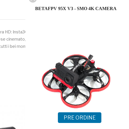
BETAFPV 95X V3 - SMO 4K CAMERA
era HD: Insta360 GO e Customized Naked Camera, i piloti
ese cinematografiche in volo regolare. Beta85x utilizza un
tti i bei momenti del volo con un video stabilizzato e chiaro.
PRE ORDINE