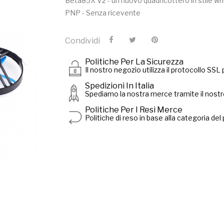
Beta85X V2 - un nuovo quadricottero in stile w
PNP - Senza ricevente
Condividi
Politiche Per La Sicurezza
Il nostro negozio utilizza il protocollo SSL p
Spedizioni In Italia
Spediamo la nostra merce tramite il nostro
Politiche Per I Resi Merce
Politiche di reso in base alla categoria del