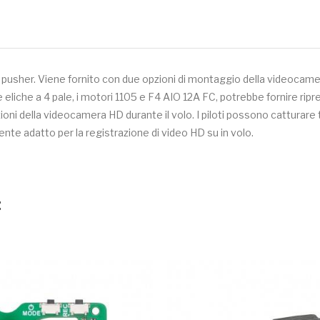
pusher. Viene fornito con due opzioni di montaggio della videocam
eliche a 4 pale, i motori 1105 e F4 AIO 12A FC, potrebbe fornire ripr
i della videocamera HD durante il volo. I piloti possono catturare tu
te adatto per la registrazione di video HD su in volo.
: